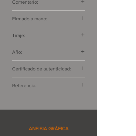
Comentario:
--
Firmado a mano:
Sí
Tiraje:
30
Año:
2019
Certificado de autenticidad:
Suscrito por el taller impresor
Referencia:
AG-DA.LE-TLM-1
ANFIBIA GRÁFICA