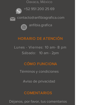
Oaxaca, México
+52 951 200 25 69
contacto@anfibiagrafica.com
anfibia.grafica
HORARIO DE ATENCIÓN
Lunes - Viernes: 10 am- 8 pm
Sábado:
10 am - 2pm
CÓMO FUNCIONA
Términos y condiciones
Aviso de privacidad
COMENTARIOS
Déjanos, por favor, tus comentarios