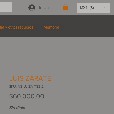
Iniciar sesión
MXN ($)
fía y otros recursos
Memoria
LUIS ZÁRATE
SKU: AG-LU.ZA-TGZ-2
Precio
$60,000.00
Sin título