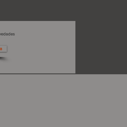
ovedades
a