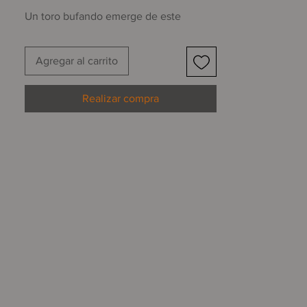
Un toro bufando emerge de este
grabado, cuya textura poderosa
pareciera estar lograda con pintura y
Agregar al carrito
pincel.
Realizar compra