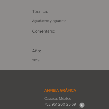
Técnica:
Aguafuerte y aguatinta
Comentario:
--
Año:
2019
ANFIBIA GRÁFICA
Oaxaca, México
+52 951 200 25 69