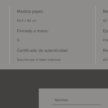
Medida papel:
Me
65.5 x 90 cm
60 
Firmado a mano:
Ej
Sí
P/A
Certificado de autenticidad:
Re
Suscrito por el taller impresor
AG
Nombre