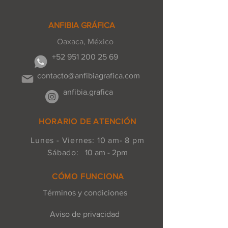
ANFIBIA GRÁFICA
Oaxaca, México
+52 951 200 25 69
contacto@anfibiagrafica.com
anfibia.grafica
HORARIO DE ATENCIÓN
Lunes - Viernes: 10 am- 8 pm
Sábado:
10 am - 2pm
CÓMO FUNCIONA
Términos y condiciones
Aviso de privacidad