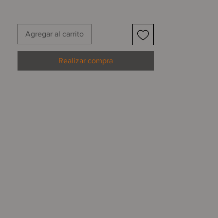
En esta serie, la autora, de profesión
fotógrafa, explora las posibilidades de
Agregar al carrito
sus fotografías de estudio con técnicas
contemporáneas de grabado para
ahondar en su reflexión acerca del
Realizar compra
binomio naturaleza-mujer: una extensa
hoja recubre la parte superior de un
cuerpo femenino, utilizando la
tonalidad verde como guiño a la
histórica lucha por el derecho al aborto.