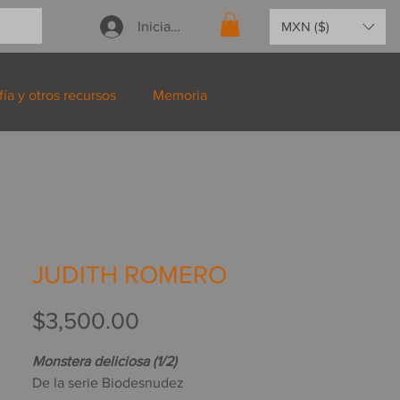
Iniciar sesión
MXN ($)
fía y otros recursos
Memoria
JUDITH ROMERO
Precio
$3,500.00
Monstera deliciosa (1/2)
De la serie Biodesnudez