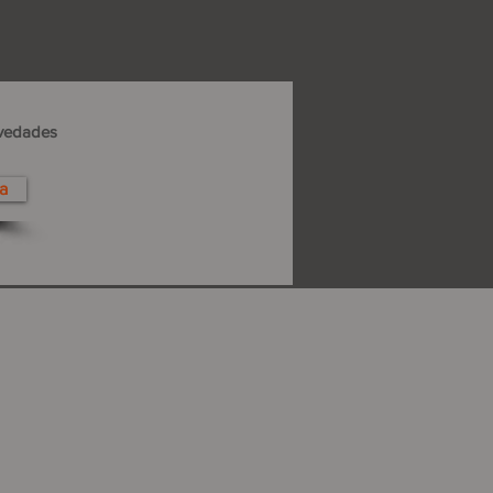
ovedades
a