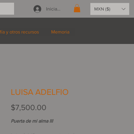
Iniciar sesión
MXN ($)
fía y otros recursos
Memoria
LUISA ADELFIO
Precio
$7,500.00
Puerta de mi alma III