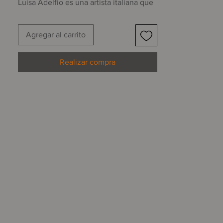
Luisa Adelfio es una artista italiana que
gusta viajar regularmente a Oaxaca,
impregnarse de sus colores, sus líneas y
Agregar al carrito
su historia milenaria, para después
abocarse a la realización de litografías,
como esta, en las que vierte su
Realizar compra
búsqueda del alma.