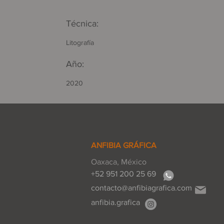
Técnica:
Litografía
Año:
2020
ANFIBIA GRÁFICA
Oaxaca, México
+52 951 200 25 69
contacto@anfibiagrafica.com
anfibia.grafica