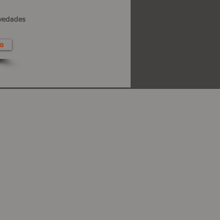
ovedades
a