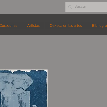
Curadurías
Artistas
Oaxaca en las artes
Bibliogra